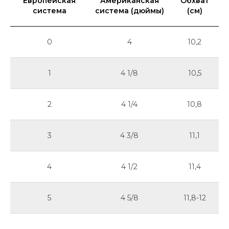
Европейская
Американская
Обхват
система
система (дюймы)
(см)
0
4
10,2
1
4 1/8
10,5
2
4 1/4
10,8
3
4 3/8
11,1
4
4 1/2
11,4
5
4 5/8
11,8-12