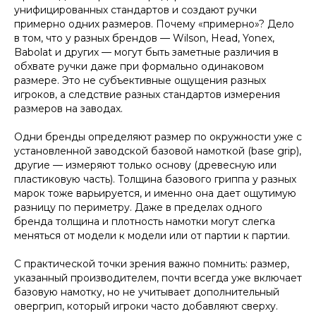
унифицированных стандартов и создают ручки
примерно одних размеров. Почему «примерно»? Дело
в том, что у разных брендов — Wilson, Head, Yonex,
Babolat и других — могут быть заметные различия в
обхвате ручки даже при формально одинаковом
размере. Это не субъективные ощущения разных
игроков, а следствие разных стандартов измерения
размеров на заводах.
Одни бренды определяют размер по окружности уже с
установленной заводской базовой намоткой (base grip),
другие — измеряют только основу (древесную или
пластиковую часть). Толщина базового гриппа у разных
марок тоже варьируется, и именно она дает ощутимую
разницу по периметру. Даже в пределах одного
бренда толщина и плотность намотки могут слегка
меняться от модели к модели или от партии к партии.
С практической точки зрения важно помнить: размер,
указанный производителем, почти всегда уже включает
базовую намотку, но не учитывает дополнительный
овергрип, который игроки часто добавляют сверху.