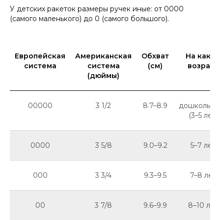
У детских ракеток размеры ручек иные: от 0000
(самого маленького) до 0 (самого большого).
Европейская
Американская
Обхват
На како
система
система
(см)
возраст
(дюймы)
00000
3 1/2
8.7–8.9
дошкольни
(3–5 лет)
0000
3 5/8
9.0–9.2
5–7 лет
000
3 3/4
9.3–9.5
7–8 лет
00
3 7/8
9.6–9.9
8–10 лет