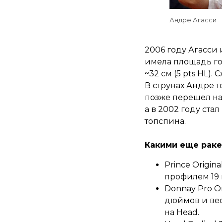
Андре Агасси
2006 году Агасси и
имела площадь гол
~32 см (5 pts HL). 
В струнах Андре т
позже перешел на 
а в 2002 году ста
топспина.
Какими еще раке
Prince Origin
профилем 19
Donnay Pro O
дюймов и вес
на Head.