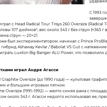
ударами
С 1993 г
заверше
грал с Head Radical Tour Trisys 260 Oversize (Radical 
овы 107 дюймов², вес около 343 г без струн (≈363 г в
Схема струн — 20×21.
оже был экспериментатором: начинал с Prince ProBle
гибрид Ashaway Kevlar / Babolat VS Gut с натяжение
л играть Luxilon Big Banger ALU Power, что позволил
тками играл Андре Агасси
al Graphite Oversize (до 1990 года) — культовая графи
 мм и большим игровым пятном.
ne Oversize (1991–1992) — желто-синяя рама с площа
ом около 343 г. Агасси недолго использовал ее, пр