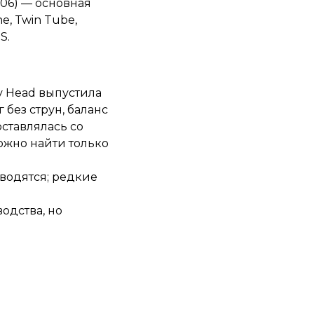
2006) — основная
e, Twin Tube,
S.
ду Head выпустила
без струн, баланс
оставлялась со
ожно найти только
зводятся; редкие
водства, но