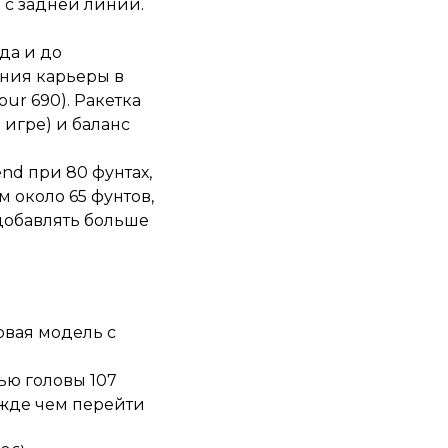
 с задней линии.
ода и до
ния карьеры в
Tour 690). Ракетка
 игре) и баланс
nd при 80 фунтах,
м около 65 фунтов,
о добавлять больше
товая модель с
дью головы 107
ежде чем перейти