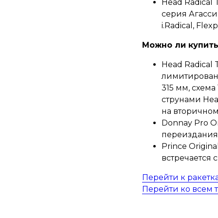
Head Radical 
серия Агасси.
i.Radical, Fle
Можно ли купить
Head Radical 
лимитированн
315 мм, схем
струнами Hea
на вторичном
Donnay Pro O
переиздания 
Prince Origin
встречается 
Перейти к ракетк
Перейти ко всем 