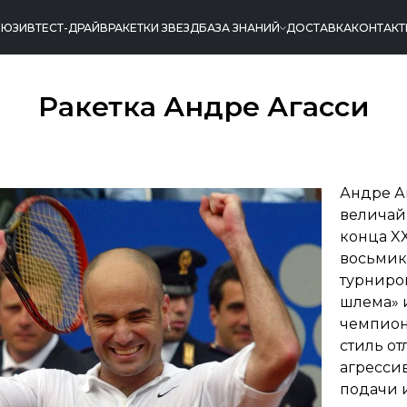
ЛЮЗИВ
ТЕСТ-ДРАЙВ
РАКЕТКИ ЗВЕЗД
БАЗА ЗНАНИЙ
ДОСТАВКА
КОНТАК
Ракетка Андре Агасси
Андре А
величай
конца XX
восьмик
турниро
шлема» 
чемпион 
стиль от
агресси
подачи