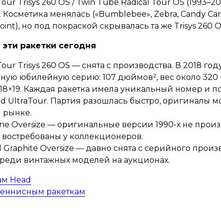
Tour Trisys 260 OS / Twin Tube Radical Tour OS (1993–
 Косметика менялась («Bumblebee», Zebra, Candy Can
xpoint), но под покраской скрывалась та же Trisys 260 O
 эти ракетки сегодня
Tour Trisys 260 OS — снята с производства. В 2018 го
ую юбилейную серию: 107 дюймов², вес около 320 г 
а 18×19. Каждая ракетка имела уникальный номер и п
d UltraTour. Партия разошлась быстро, оригиналы м
 рынке.
ne Oversize — оригинальные версии 1990-х не прои
востребованы у коллекционеров.
al Graphite Oversize — давно снята с серийного произ
среди винтажных моделей на аукционах.
ам Head
теннисным ракеткам