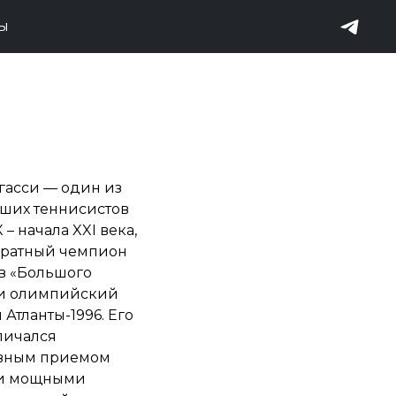
ТЫ
гасси — один из
ших теннисистов
 – начала XXI века,
ратный чемпион
в «Большого
и олимпийский
Атланты-1996. Его
личался
вным приемом
 и мощными