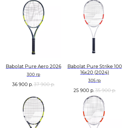
Babolat Pure Aero 2026
Babolat Pure Strike 100
16x20 (2024)
300 гр
305 гр
36 900
р.
37 900
р.
25 900
р.
35 900
р.