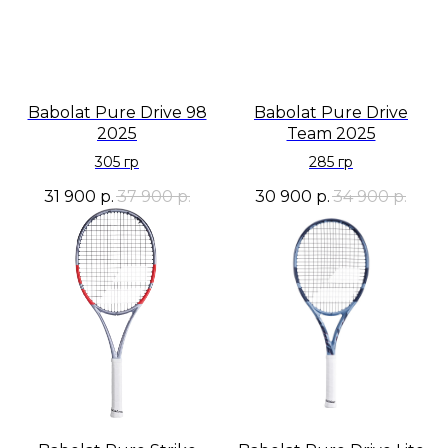
Babolat Pure Drive 98
Babolat Pure Drive
2025
Team 2025
305 гр
285 гр
31 900
р.
37 900
р.
30 900
р.
34 900
р.