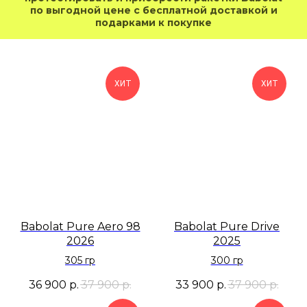
по выгодной цене с бесплатной доставкой и
подарками к покупке
ХИТ
ХИТ
Babolat Pure Aero 98
Babolat Pure Drive
2026
2025
305 гр
300 гр
36 900
р.
37 900
р.
33 900
р.
37 900
р.