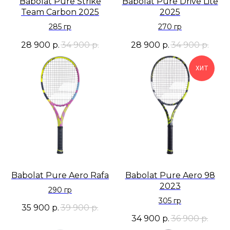
Babolat Pure Strike
Babolat Pure Drive Lite
Team Carbon 2025
2025
285 гр
270 гр
28 900
р.
34 900
р.
28 900
р.
34 900
р.
ХИТ
Babolat Pure Aero Rafa
Babolat Pure Aero 98
2023
290 гр
305 гр
35 900
р.
39 900
р.
34 900
р.
36 900
р.