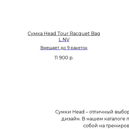
Сумка Head Tour Racquet Bag
L NV
Вмещает до 9 ракеток
11 900
р.
Сумки Head – отличный выбо
дизайн. В нашем каталоге 
собой на трениров