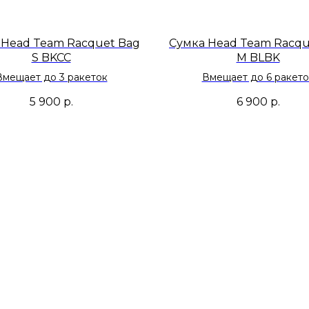
 Head Team Racquet Bag
Сумка Head Team Racqu
S BKCC
M BLBK
Вмещает до 3 ракеток
Вмещает до 6 ракето
5 900
р.
6 900
р.