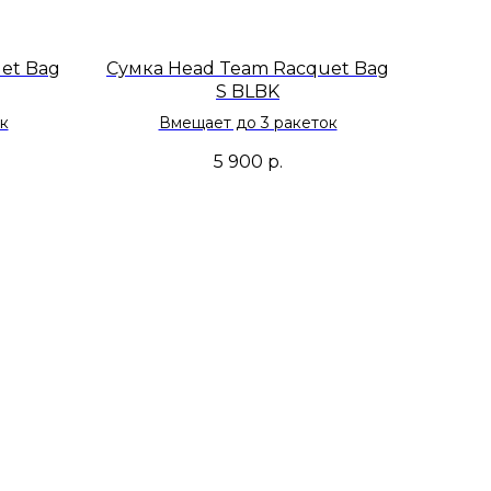
et Bag
Сумка Head Team Racquet Bag
S BLBK
к
Вмещает до 3 ракеток
5 900
р.