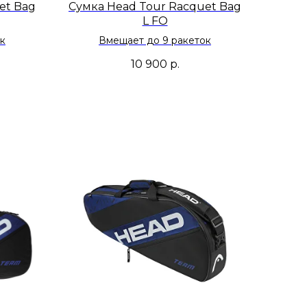
et Bag
Сумка Head Tour Racquet Bag
L FO
к
Вмещает до 9 ракеток
10 900
р.