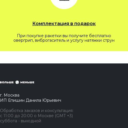
Комплектация в подарок
При покупке ракетки вы получите бесплатно
овергрип, виброгаситель и услугу натяжки струн
г. Москва
ИП Епишин Данила Юрьевич
Обработка заказов и консультация:
с 11:00 до 20:00 о Москве (GMT +3)
суббота - выходной