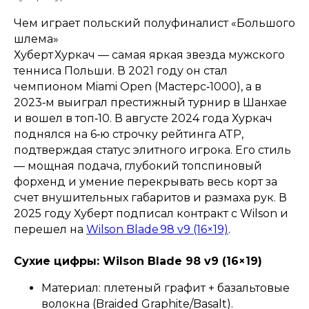
Чем играет польский полуфиналист «Большого
шлема»
Хуберт Хуркач — самая яркая звезда мужского
тенниса Польши. В 2021 году он стал
чемпионом Miami Open (Мастерс‑1000), а в
2023‑м выиграл престижный турнир в Шанхае
и вошел в топ‑10. В августе 2024 года Хуркач
поднялся на 6‑ю строчку рейтинга ATP,
подтверждая статус элитного игрока. Его стиль
— мощная подача, глубокий топспиновый
форхенд и умение перекрывать весь корт за
счет внушительных габаритов и размаха рук. В
2025 году Хуберт подписал контракт с Wilson и
перешел на
Wilson Blade 98 v9 (16×19)
.
Сухие цифры: Wilson Blade 98 v9 (16×19)
Материал: плетеный графит + базальтовые
волокна (Braided Graphite/Basalt).