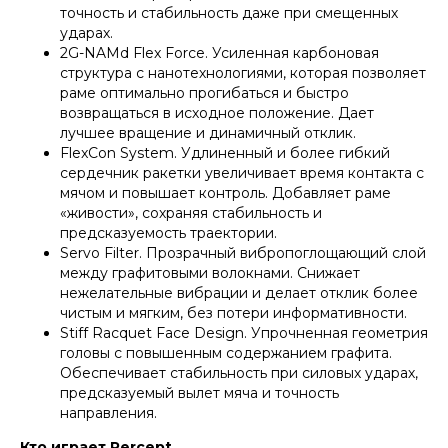
точность и стабильность даже при смещенных
ударах.
2G-NAMd Flex Force. Усиленная карбоновая
структура с нанотехнологиями, которая позволяет
раме оптимально прогибаться и быстро
возвращаться в исходное положение. Дает
лучшее вращение и динамичный отклик.
FlexCon System. Удлиненный и более гибкий
сердечник ракетки увеличивает время контакта с
мячом и повышает контроль. Добавляет раме
«живости», сохраняя стабильность и
предсказуемость траектории.
Servo Filter. Прозрачный вибропоглощающий слой
между графитовыми волокнами. Снижает
нежелательные вибрации и делает отклик более
чистым и мягким, без потери информативности.
Stiff Racquet Face Design. Упрочненная геометрия
головы с повышенным содержанием графита.
Обеспечивает стабильность при силовых ударах,
предсказуемый вылет мяча и точность
направления.
Кто играет Percept