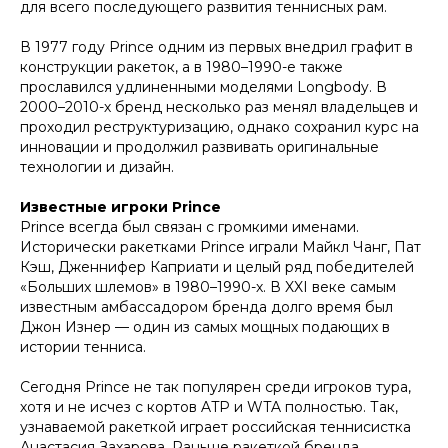
для всего последующего развития теннисных рам.
В 1977 году Prince одним из первых внедрил графит в
конструкции ракеток, а в 1980–1990-е также
прославился удлиненными моделями Longbody. В
2000–2010-х бренд несколько раз менял владельцев и
проходил реструктуризацию, однако сохранил курс на
инновации и продолжил развивать оригинальные
технологии и дизайн.
Известные игроки Prince
Prince всегда был связан с громкими именами.
Исторически ракетками Prince играли Майкл Чанг, Пат
Кэш, Дженнифер Каприати и целый ряд победителей
«Больших шлемов» в 1980–1990-х. В XXI веке самым
известным амбассадором бренда долго время был
Джон Изнер — один из самых мощных подающих в
истории тенниса.
Сегодня Prince не так популярен среди игроков тура,
хотя и не исчез с кортов ATP и WTA полностью. Так,
узнаваемой ракеткой играет российская теннисистка
Анастасия Захарова. Раньше ракеткой бренда