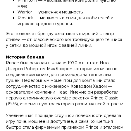
Phantom — максимальный контроль и чувство
мяча;
Warrior — усиленная мощность;
Ripstick — мощность и спин для любителей и
игроков среднего уровня.
Это позволяет бренду охватывать широкий спектр
стилей — от классического контролирующего тенниса
у сетки до мощной игры с задней линии.
История бренда
Prince был основан в начале 1970-х в штате Нью-
Джерси Робертом МакКлюром, которые изначально
создавал компанию для производства теннисных
пушек. Переломным моментом для компании стало
сотрудничество с инженером Ховардом Хедом —
основателем компании Head. Именно он разработал
первую алюминиевую oversize-ракетку Prince Classic
(1976), изменившую траекторию развития всей отрасли.
Увеличенная площадь струнной поверхности сделала
игру ярче, мощнее и доступнее, а сама концепция
быстро стала фирменным признаком Prince и эталоном