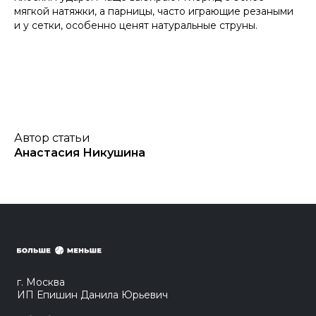
мягкой натяжки, а парницы, часто играющие резаными
и у сетки, особенно ценят натуральные струны.
Автор статьи
Анастасия Никушина
г. Москва
ИП Епишин Данила Юрьевич