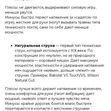
Плюсы: не двигаются, выдерживают силовую игру,
меньше рвутся.
Минусы: быстро теряют натяжение (и «садятся» по
игре), жесткие для руки (могут вызывать травмы типа
теннисного локтя), сами по себе дают меньше
мощности.
Натуральная струна
— первый тип теннисных
струн, который используется с XIX века. По
конструкции это «мульти», но из природного
материала — коровьей кишки. Дает максимум
мощности, эластичности и удержания натяжения:
мяч ощущается «живым», дольше «лежит» на
струнах. Примеры: Babolat VS Touch/VS, Wilson
Natural Gut.
Плюсы: лучше всего держит натяжение со временем,
очень комфортна для руки (гасит вибрации), дает
мощный, «живой» ответ и лучшее чувство мяча.
Минусы: крайне дорогая, боится влаги, быстрее
перетирается в контакте с жесткими струнами