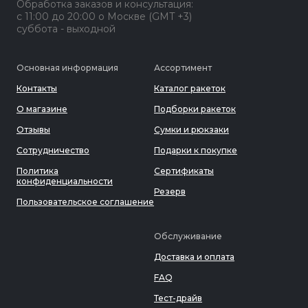
Обработка заказов и консультация:
с 11:00 до 20:00 о Москве (GMT +3)
суббота - выходной
Основная информация
Ассортимент
Контакты
Каталог ракеток
О магазине
Подборки ракеток
Отзывы
Сумки и рюкзаки
Сотрудничество
Подарки к покупке
Политика
Сертификаты
конфиденциальности
Резерв
Пользовательское соглашение
Обслуживание
Доставка и оплата
FAQ
Тест-драйв