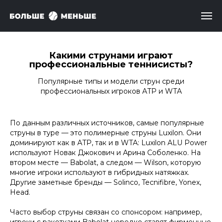
Какими струнами играют
профессиональные теннисисты?
Популярные типы и модели струн среди
профессиональных игроков ATP и WTA
По данным различных источников, самые популярные
струны в туре — это полимерные струны Luxilon. Они
доминируют как в ATP, так и в WTA: Luxilon ALU Power
используют Новак Джокович и Арина Соболенко. На
втором месте — Babolat, а следом — Wilson, которую
многие игроки используют в гибридных натяжках.
Другие заметные бренды — Solinco, Tecnifibre, Yonex,
Head.
Часто выбор струны связан со спонсором: например,