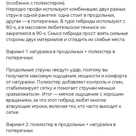
(особенно с полиэстером).
Нередко профи используют комбинацию двух разных
струн в одной ракетке: одна стоит в продольных,
другая — в поперечных. В туре гибриды используют с
80-х, а в массовом любительском теннисе он
закрепился в 90-х. Смысл гибрида прост: взять сильные
стороны двух материалов и сгладить их слабые места.
Вариант 1: натуралка в продольных + полиэстер в
поперечных
Продольные струны «ведут» удар, поэтому вы
получаете максимум ощущения, мощности и комфорта
от натуралки. Полиэстер добавляет контроль и спин,
стабилизирует сетку и помогает струнам меньше
«разъезжаться». Итог — мягкое ощущение с хорошим
вращением, за что этот гибрид любят многие
атакующие игроки, включая тех, кто часто выходит к
сетке.
Вариант 2: полиэстер в продольных + натуралка в
поперечных