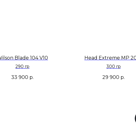
ilson Blade 104 V10
Head Extreme MP 2
290 гр
300 гр
33 900
р.
29 900
р.