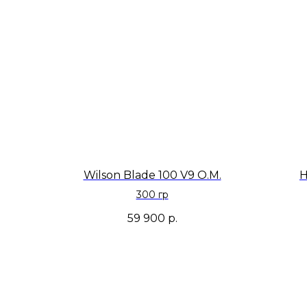
Wilson Blade 100 V9 O.M.
H
300 гр
59 900
р.