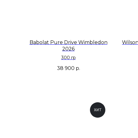
Babolat Pure Drive Wimbledon
Wilson
2026
300 гр
38 900
р.
ХИТ