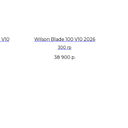
 V10
Wilson Blade 100 V10 2026
300 гр
38 900
р.