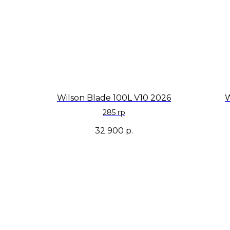
Wilson Blade 100L V10 2026
W
285 гр
32 900
р.