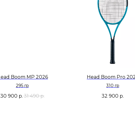
ead Boom MP 2026
Head Boom Pro 20
295 гр
310 гр
30 900
р.
31 490
р.
32 900
р.