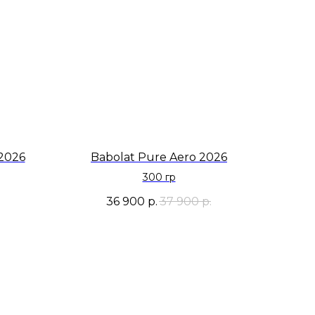
 2026
Babolat Pure Aero 2026
300 гр
.
36 900
р.
37 900
р.