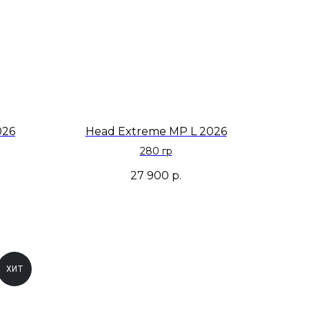
026
Head Extreme MP L 2026
280 гр
27 900
р.
ХИТ