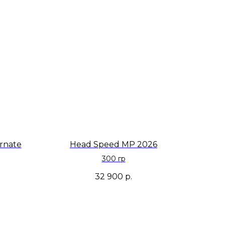
rnate
Head Speed MP 2026
300 гр
32 900
р.