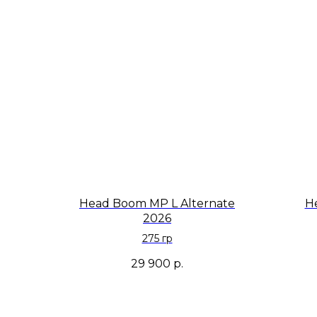
Head Boom MP L Alternate
H
2026
275 гр
29 900
р.