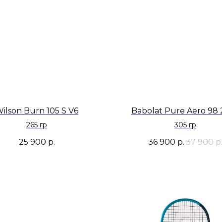
ilson Burn 105 S V6
Babolat Pure Aero 98
265 гр
305 гр
25 900
р.
36 900
р.
37 900
р