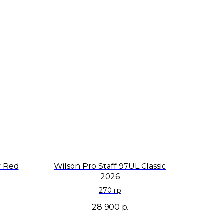
y Red
Wilson Pro Staff 97UL Classic
2026
270 гр
28 900
р.