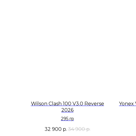
Wilson Clash 100 V3.0 Reverse
Yonex 
2026
295 гр
32 900
р.
34 900
р.