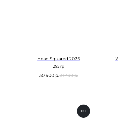
Head Squared 2026
W
295 гр
30 900
р.
31 490
р.
ХИТ