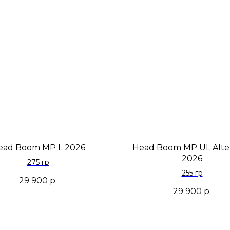
ead Boom MP L 2026
Head Boom MP UL Alte
2026
275 гр
255 гр
29 900
р.
29 900
р.