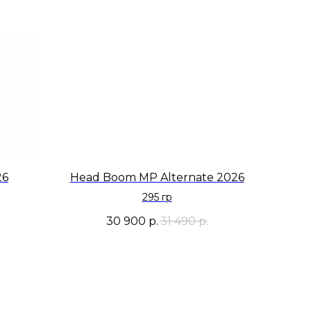
26
Head Boom MP Alternate 2026
295 гр
30 900
р.
31 490
р.