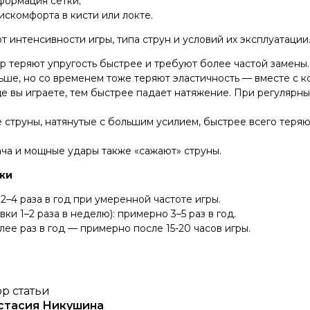
формация сетки;
скомфорта в кисти или локте.
т интенсивности игры, типа струн и условий их эксплуатации
ар теряют упругость быстрее и требуют более частой замены
ше, но со временем тоже теряют эластичность — вместе с ко
е вы играете, тем быстрее падает натяжение. При регулярн
 струны, натянутые с большим усилием, быстрее всего теряю
ача и мощные удары также «сажают» струны.
ки
2–4 раза в год при умеренной частоте игры.
и 1–2 раза в неделю): примерно 3–5 раз в год.
лее раз в год — примерно после 15-20 часов игры.
р статьи
стасия Никушина