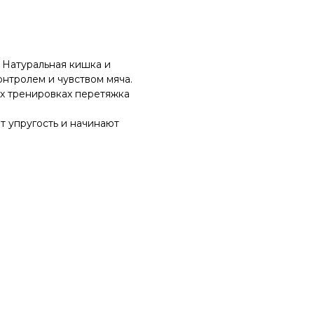
.
. Натуральная кишка и
нтролем и чувством мяча.
ых тренировках перетяжка
т упругость и начинают