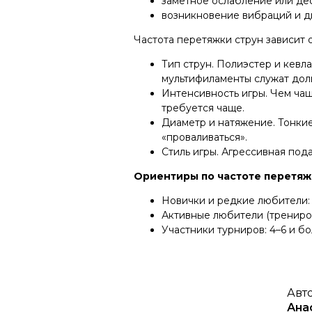
заметное ослабление или де
возникновение вибраций и ди
Частота перетяжки струн зависит о
Тип струн. Полиэстер и кевл
мультифиламенты служат доль
Интенсивность игры. Чем чащ
требуется чаще.
Диаметр и натяжение. Тонкие
«проваливаться».
Стиль игры. Агрессивная под
Ориентиры по частоте перетяж
Новички и редкие любители: 
Активные любители (тренировк
Участники турниров: 4–6 и бо
Авто
Ана