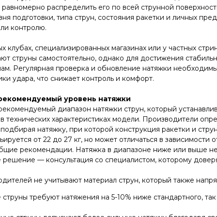
и равномерно распределить его по всей струнной поверхнос
овня подготовки, типа струн, состояния ракетки и личных пр
ли контролю.
х клубах, специализированных магазинах или у частных стри
т струны самостоятельно, однако для достижения стабильно
ам. Регулярная проверка и обновление натяжки необходимы
ки удара, что снижает контроль и комфорт.
й рекомендуемый уровень натяжки
рекомендуемый диапазон натяжки струн, который устанавлив
 в технических характеристиках модели. Производители опр
 подбирая натяжку, при которой конструкция ракетки и стр
руется от 22 до 27 кг, но может отличаться в зависимости о
 общие рекомендации. Натяжка в диапазоне ниже или выше не 
 решение — консультация со специалистом, которому доверя
дителей не учитывают материал струн, который также напря
струны требуют натяжения на 5-10% ниже стандартного, так