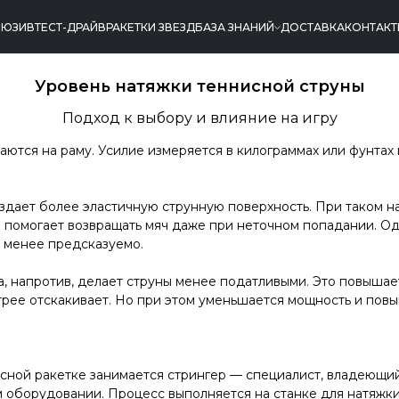
ЛЮЗИВ
ТЕСТ-ДРАЙВ
РАКЕТКИ ЗВЕЗД
БАЗА ЗНАНИЙ
ДОСТАВКА
КОНТАК
Уровень натяжки теннисной струны
Подход к выбору и влияние на игру
ваются на раму. Усилие измеряется в килограммах или фунтах
создает более эластичную струнную поверхность. При таком 
то помогает возвращать мяч даже при неточном попадании. О
ь менее предсказуемо.
а, напротив, делает струны менее податливыми. Это повышает
трее отскакивает. Но при этом уменьшается мощность и повы
сной ракетке занимается стрингер — специалист, владеющий
оборудовании. Процесс выполняется на станке для натяжки,