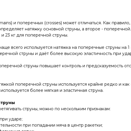
ains) и поперечных (crosses) может отличаться. Как правило
определяет натяжку основной струны, а второе - поперечной
 и 23 кг для поперечной струны.
аще всего используется натяжка на поперечные струны на 1 к
речной струны и даёт более высокую эластичность при удар
перечной струны повышает контроль и предсказуемость отск
яжкой поперечной струны используется крайне редко и как п
используется более мягкая и эластичная струна.
струны
етягивать струны, можно по нескольким признакам:
 при ударе;
тельности при попадании мяча в центр ракетки;