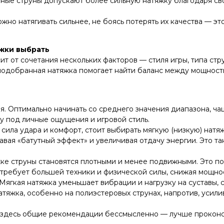
ные струны допускают более сильную натяжку благодаря св
жно натягивать сильнее, не боясь потерять их качества — э
яжки выбрать
ит от сочетания нескольких факторов — стиля игры, типа стр
подобранная натяжка помогает найти баланс между мощност
 Оптимально начинать со среднего значения диапазона, чаще 
у под личные ощущения и игровой стиль.
сила удара и комфорт, стоит выбирать мягкую (низкую) натя
авая «батутный эффект» и увеличивая отдачу энергии. Это т
ке струны становятся плотными и менее подвижными. Это по
 требует большей техники и физической силы, снижая мощно
Мягкая натяжка уменьшает вибрации и нагрузку на суставы, с
атяжка, особенно на полиэстеровых струнах, напротив, усил
ть здесь общие рекомендации бессмысленно — лучше проконс