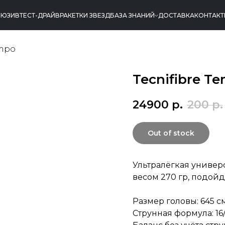
ЛЮЗИВ
ТЕСТ-ДРАЙВ
РАКЕТКИ ЗВЕЗД
БАЗА ЗНАНИЙ
ДОСТАВКА
КОНТАК
mpo
Tecnifibre T
24900
р.
200
р.
Out of stock
Ультралёгкая универ
весом 270 гр, подой
Размер головы: 645 см²
Струнная формула: 16/