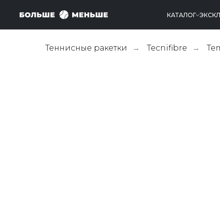
КАТАЛОГ
ЭКСК
Теннисные ракетки
Tecnifibre
Te
→
→