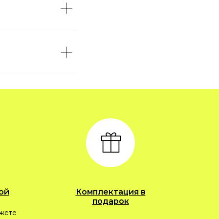
ой
Комплектация в
подарок
ожете