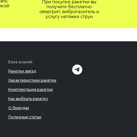
ать
При покупке ракетки вы
пкой
получите бесплатно
овергрип, виброгаситель и
услугу натяжки струн
База знаний
Ракетки звёзд
Характеристики ракетки
Комплектация ракетки
Как выбрать ракетку
О брендах
Полезные статьи