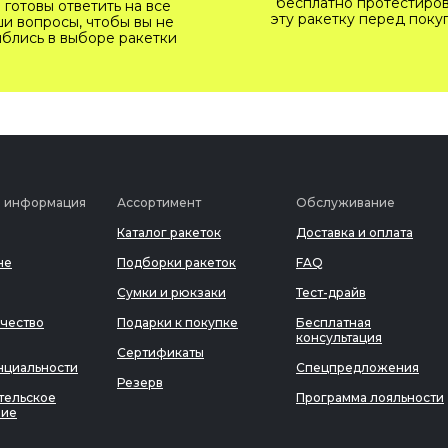
бесплатно протестиров
 готовы ответить на все
эту ракетку перед поку
и вопросы, чтобы вы не
блись в выборе ракетки
я информация
Ассортимент
Обслуживание
Каталог ракеток
Доставка и оплата
не
Подборки ракеток
FAQ
Сумки и рюкзаки
Тест-драйв
чество
Подарки к покупке
Бесплатная
консультация
Сертификаты
нциальности
Спецпредложения
Резерв
тельское
Программа лояльности
ние