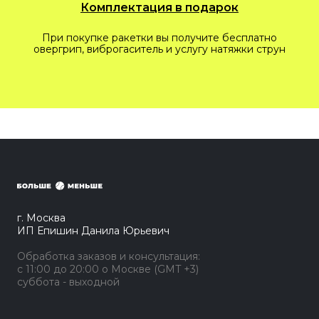
Комплектация в подарок
При покупке ракетки вы получите бесплатно
овергрип, виброгаситель и услугу натяжки струн
г. Москва
ИП Епишин Данила Юрьевич
Обработка заказов и консультация:
с 11:00 до 20:00 о Москве (GMT +3)
суббота - выходной