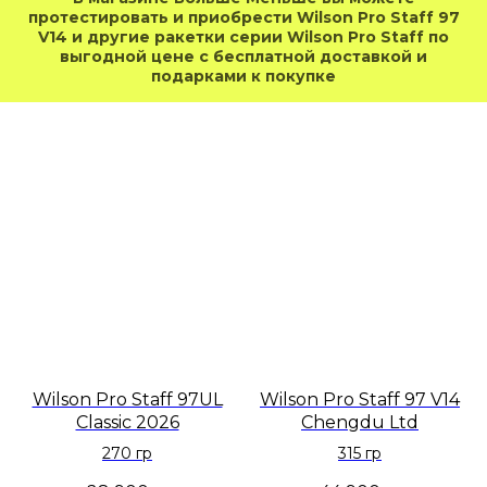
протестировать и приобрести Wilson Pro Staff 97
V14 и другие ракетки серии Wilson Pro Staff по
выгодной цене с бесплатной доставкой и
подарками к покупке
Wilson Pro Staff 97UL
Wilson Pro Staff 97 V14
Classic 2026
Chengdu Ltd
270 гр
315 гр