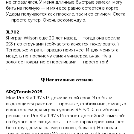
не справлялся. У меня длинные быстрые замахи, могу
бить на полную — и мяч все равно остается в корте.
Удары получаются как плоские, так и со спином. Слета
— просто супер. Очень рекомендую.
JL702
Я играл Wilson еще 30 лет назад — тогда она весила
353 г со струнами (сейчас это кажется тяжеловато…).
Теперь же играть гораздо приятнее! И для меня эта
модель по-прежнему самая универсальная. Ну а
золотое покрытие с переливами — просто топ!
.
👎 Негативные отзывы
SRQTennis2025
Мои Pro Staff 97 v13 дожили свой срок. Это были
выдающиеся ракетки — прочные, стабильные, с мощью
и контролем для игрока уровня 4.5–5.0. Я ошибочно
решил, что Pro Staff 97 v14 станет достойной заменой:
на бумаге все сходилось — те же характеристики (вес
без струн, длина, размер головы, баланс). Но новая
технология, которую Wilson внедрили в v14, испортила