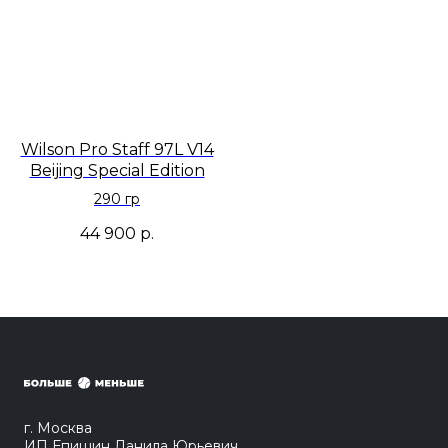
Wilson Pro Staff 97L V14
Beijing Special Edition
290 гр
44 900
р.
г. Москва
ИП Епишин Данила Юрьевич