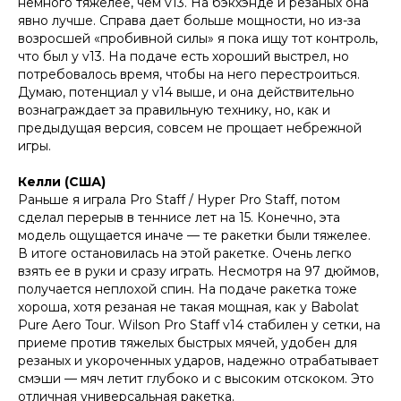
немного тяжелее, чем v13. На бэкхэнде и резаных она
явно лучше. Справа дает больше мощности, но из-за
возросшей «пробивной силы» я пока ищу тот контроль,
что был у v13. На подаче есть хороший выстрел, но
потребовалось время, чтобы на него перестроиться.
Думаю, потенциал у v14 выше, и она действительно
вознаграждает за правильную технику, но, как и
предыдущая версия, совсем не прощает небрежной
игры.
Келли (США)
Раньше я играла Pro Staff / Hyper Pro Staff, потом
сделал перерыв в теннисе лет на 15. Конечно, эта
модель ощущается иначе — те ракетки были тяжелее.
В итоге остановилась на этой ракетке. Очень легко
взять ее в руки и сразу играть. Несмотря на 97 дюймов,
получается неплохой спин. На подаче ракетка тоже
хороша, хотя резаная не такая мощная, как у Babolat
Pure Aero Tour. Wilson Pro Staff v14 стабилен у сетки, на
приеме против тяжелых быстрых мячей, удобен для
резаных и укороченных ударов, надежно отрабатывает
смэши — мяч летит глубоко и с высоким отскоком. Это
отличная универсальная ракетка.