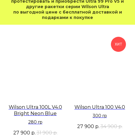
протестировать и приобрести Ultra 99 Pro V5 и
другие ракетки серии Wilson Ultra
по выгодной цене с бесплатной доставкой и
подарками к покупке
ХИТ
Wilson Ultra 100L V4.0
Wilson Ultra 100 V4.0
Bright Neon Blue
300 гр
280 гр
27 900
р.
34 900
р.
27 900
р.
31 900
р.