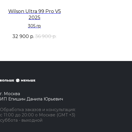
Wilson Ultra 99 Pro V5
2025
305 гр
32 900
р.
36 900
р.
г. Москва
ИП Епишин Данила Юрьевич
Обработка заказов и консультация:
с 11:00 до 20:00 о Москве (GMT +3)
суббота - выходной