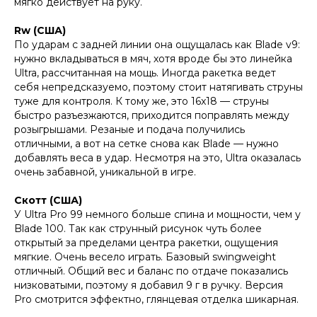
мягко действует на руку.
Rw (США)
По ударам с задней линии она ощущалась как Blade v9:
нужно вкладываться в мяч, хотя вроде бы это линейка
Ultra, рассчитанная на мощь. Иногда ракетка ведет
себя непредсказуемо, поэтому стоит натягивать струны
туже для контроля. К тому же, это 16x18 — струны
быстро разъезжаются, приходится поправлять между
розыгрышами. Резаные и подача получились
отличными, а вот на сетке снова как Blade — нужно
добавлять веса в удар. Несмотря на это, Ultra оказалась
очень забавной, уникальной в игре.
Скотт (США)
У Ultra Pro 99 немного больше спина и мощности, чем у
Blade 100. Так как струнный рисунок чуть более
открытый за пределами центра ракетки, ощущения
мягкие. Очень весело играть. Базовый swingweight
отличный. Общий вес и баланс по отдаче показались
низковатыми, поэтому я добавил 9 г в ручку. Версия
Pro смотрится эффектно, глянцевая отделка шикарная.