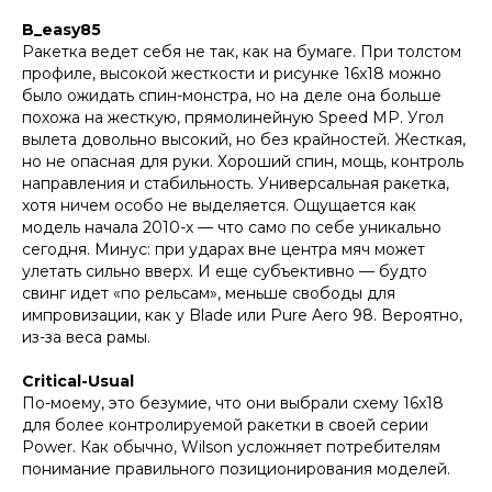
B_easy85
Ракетка ведет себя не так, как на бумаге. При толстом
профиле, высокой жесткости и рисунке 16x18 можно
было ожидать спин-монстра, но на деле она больше
похожа на жесткую, прямолинейную Speed MP. Угол
вылета довольно высокий, но без крайностей. Жесткая,
но не опасная для руки. Хороший спин, мощь, контроль
направления и стабильность. Универсальная ракетка,
хотя ничем особо не выделяется. Ощущается как
модель начала 2010-х — что само по себе уникально
сегодня. Минус: при ударах вне центра мяч может
улетать сильно вверх. И еще субъективно — будто
свинг идет «по рельсам», меньше свободы для
импровизации, как у Blade или Pure Aero 98. Вероятно,
из-за веса рамы.
Critical-Usual
По-моему, это безумие, что они выбрали схему 16x18
для более контролируемой ракетки в своей серии
Power. Как обычно, Wilson усложняет потребителям
понимание правильного позиционирования моделей.