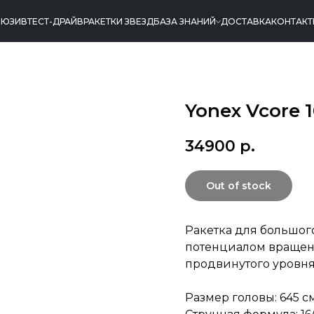
ЛЮЗИВ
ТЕСТ-ДРАЙВ
РАКЕТКИ ЗВЕЗД
БАЗА ЗНАНИЙ
ДОСТАВКА
КОНТАК
Yonex Vcore 
34900
р.
Out of stock
Ракетка для большог
потенциалом вращени
продвинутого уровн
Размер головы: 645 см²