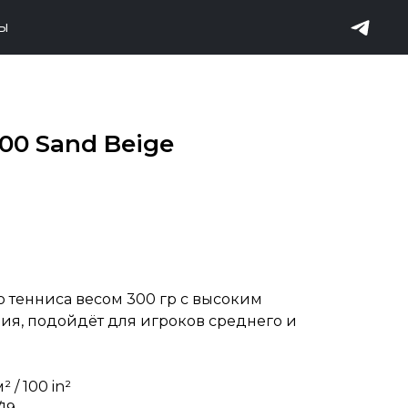
ТЫ
100 Sand Beige
о тенниса весом 300 гр с высоким
я, подойдёт для игроков среднего и
я
 / 100 in²