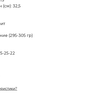
19
 (см): 32,5
фит
ние (295-305 гр)
5-25-22
еристики?