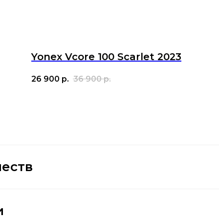
Yonex Vcore 100 Scarlet 2023
26 900
р.
36 900
р.
честв
и