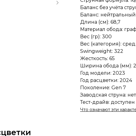
Струнная формула: 16/
Баланс без учёта струн
Баланс: нейтральный
Длина (см): 68,7
Материал обода: гра
Вес (гр): 300
Вес (категория): сред
Swingweight: 322
Жесткость: 65
Ширина обода (мм): 2
Год модели: 2023
Год расцветки: 2024
Поколение: Gen 7
Заводская струна: нет
Тест-драйв: доступен
Что означают эти характ
сцветки