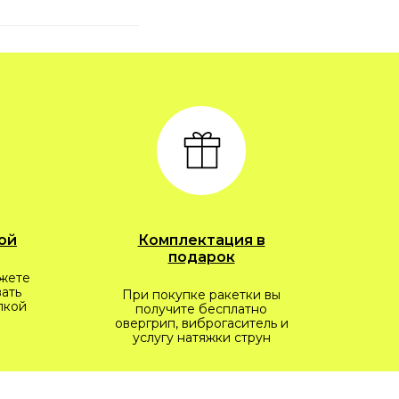
ой
Комплектация в
подарок
ожете
ать
При покупке ракетки вы
пкой
получите бесплатно
овергрип, виброгаситель и
услугу натяжки струн