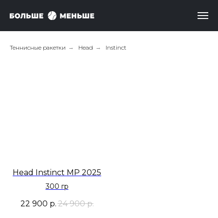
Теннисные ракетки
→
Head
→
Instinct
Head Instinct MP 2025
300 гр
22 900
р.
24 900
р.