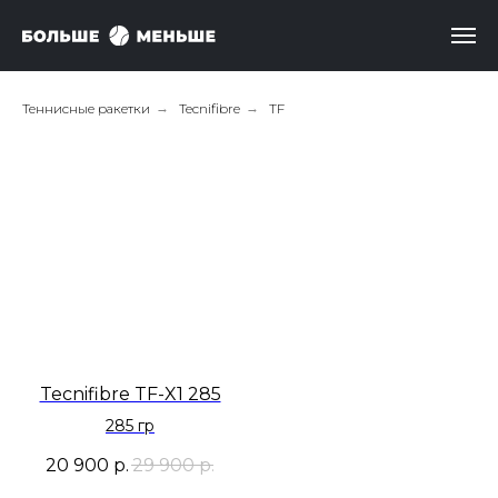
Теннисные ракетки
→
Tecnifibre
→
TF
Tecnifibre TF-X1 285
285 гр
20 900
р.
29 900
р.