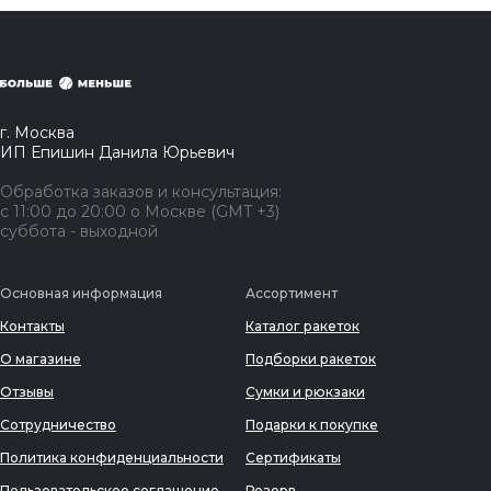
г. Москва
ИП Епишин Данила Юрьевич
Обработка заказов и консультация:
с 11:00 до 20:00 о Москве (GMT +3)
суббота - выходной
Основная информация
Ассортимент
Контакты
Каталог ракеток
О магазине
Подборки ракеток
Отзывы
Сумки и рюкзаки
Сотрудничество
Подарки к покупке
Политика конфиденциальности
Сертификаты
Пользовательское соглашение
Резерв