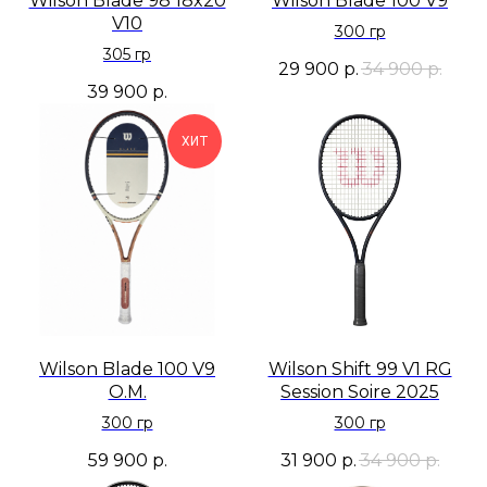
Wilson Blade 98 18x20
Wilson Blade 100 V9
V10
300 гр
305 гр
29 900
р.
34 900
р.
39 900
р.
ХИТ
Wilson Blade 100 V9
Wilson Shift 99 V1 RG
O.M.
Session Soire 2025
300 гр
300 гр
59 900
р.
31 900
р.
34 900
р.