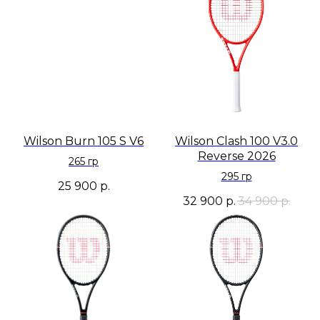
Wilson Burn 105 S V6
Wilson Clash 100 V3.0
Reverse 2026
265 гр
295 гр
25 900
р.
32 900
р.
34 900
р.