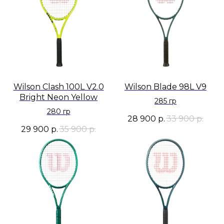
Wilson Clash 100L V2.0
Wilson Blade 98L V9
Bright Neon Yellow
285 гр
280 гр
28 900
р.
33 900
р.
29 900
р.
35 900
р.