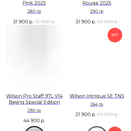
Pink 2025
Rouge 2025
280 гр
290 гр
31 900
р.
35 900
р.
31 900
р.
39 900
р.
ХИТ
Wilson Pro Staff 97L V14
Wilson Intrigue SE TNS
Beijing Special Edition
264 гр
290 гр
21 900
р.
29 900
р.
44 900
р.