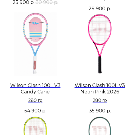
25 900
р.
30 900
р.
29 900
р.
Wilson Clash 100L V3
Wilson Clash 100L V3
Candy Cane
Neon Pink 2026
280 гр
280 гр
54 900
р.
35 900
р.