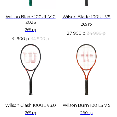
Wilson Blade 100UL V10
Wilson Blade 100UL V9
2026
265 гр
265 гр
27 900
р.
34 900
р.
31 900
р.
34 900
р.
Wilson Clash 100UL V3.0
Wilson Burn 100 LS V 5
265 гр
280 гр