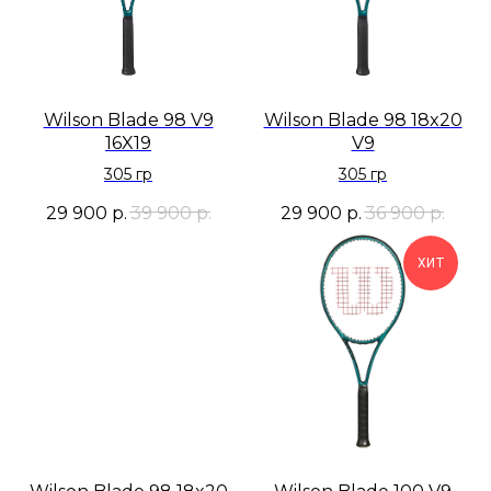
Wilson Blade 98 V9
Wilson Blade 98 18x20
16X19
V9
305 гр
305 гр
29 900
р.
39 900
р.
29 900
р.
36 900
р.
ХИТ