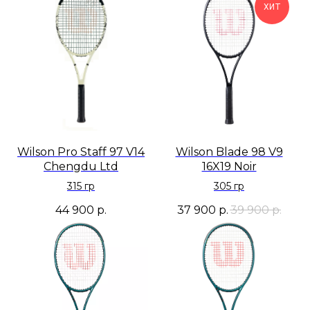
ХИТ
Wilson Pro Staff 97 V14
Wilson Blade 98 V9
Chengdu Ltd
16X19 Noir
315 гр
305 гр
44 900
р.
37 900
р.
39 900
р.