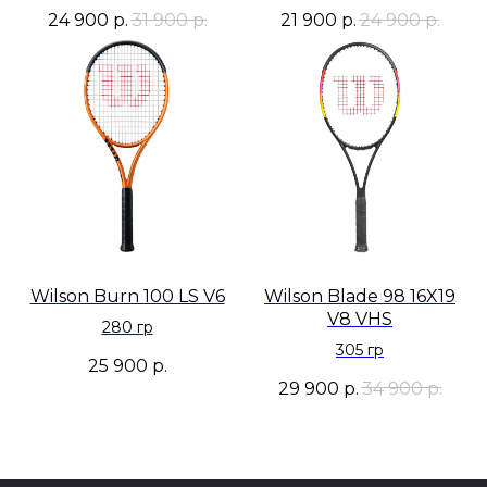
24 900
р.
31 900
р.
21 900
р.
24 900
р.
Wilson Burn 100 LS V6
Wilson Blade 98 16X19
V8 VHS
280 гр
305 гр
25 900
р.
29 900
р.
34 900
р.