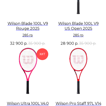
Wilson Blade 100L V9
Wilson Blade 100L V9
Rouge 2025
US Open 2025
285 гр
285 гр
32 900
р.
35 900
р.
28 900
р.
35 900
р.
ХИТ
Wilson Ultra 100L V4.0
Wilson Pro Staff 97L V14